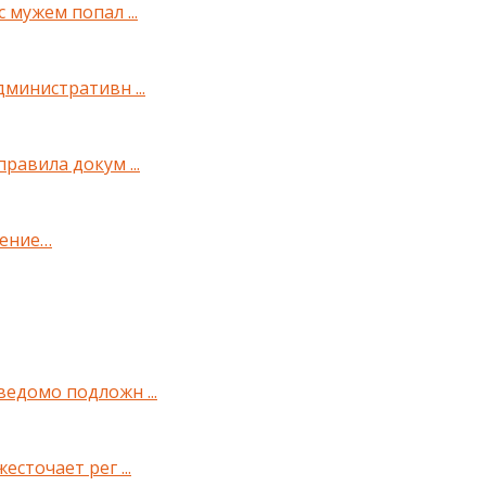
 мужем попал ...
дминистративн ...
правила докум ...
нение…
ведомо подложн ...
есточает рег ...