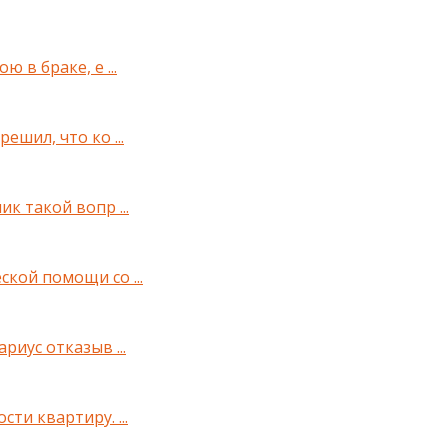
ю в браке, е ...
ешил, что ко ...
ик такой вопр ...
ской помощи со ...
риус отказыв ...
ти квартиру. ...