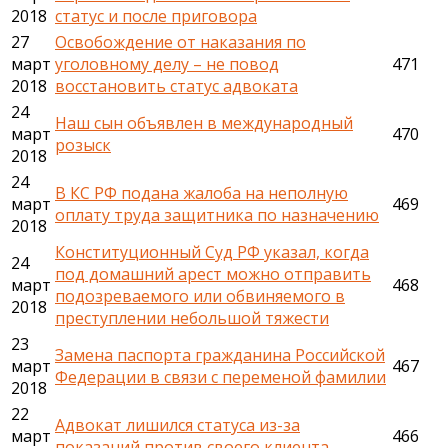
2018
статус и после приговора
27
Освобождение от наказания по
март
уголовному делу – не повод
471
2018
восстановить статус адвоката
24
Наш сын объявлен в международный
март
470
розыск
2018
24
В КС РФ подана жалоба на неполную
март
469
оплату труда защитника по назначению
2018
Конституционный Суд РФ указал, когда
24
под домашний арест можно отправить
март
468
подозреваемого или обвиняемого в
2018
преступлении небольшой тяжести
23
Замена паспорта гражданина Российской
март
467
Федерации в связи с переменой фамилии
2018
22
Адвокат лишился статуса из-за
март
466
показаний против своего клиента