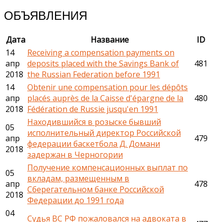
ОБЪЯВЛЕНИЯ
Дата
Название
ID
14
Receiving a compensation payments on
апр
deposits placed with the Savings Bank of
481
2018
the Russian Federation before 1991
14
Obtenir une compensation pour les dépôts
апр
placés auprès de la Caisse d'épargne de la
480
2018
Fédération de Russie jusqu'en 1991
Находившийся в розыске бывший
05
исполнительный директор Российской
апр
479
федерации баскетбола Д. Домани
2018
задержан в Черногории
Получение компенсационных выплат по
05
вкладам, размещенным в
апр
478
Сберегательном банке Российской
2018
Федерации до 1991 года
04
Судья ВС РФ пожаловался на адвоката в