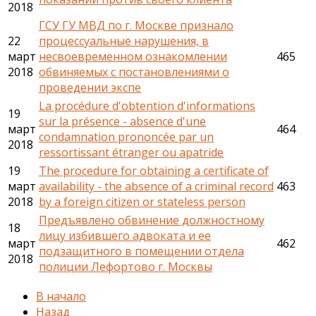
2018
ГСУ ГУ МВД по г. Москве признало
22
процессуальные нарушения, в
март
несвоевременном ознакомлении
465
2018
обвиняемых с постановлениями о
проведении экспе
La procédure d'obtention d'informations
19
sur la présence - absence d'une
март
464
condamnation prononcée par un
2018
ressortissant étranger ou apatride
19
The procedure for obtaining a certificate of
март
availability - the absence of a criminal record
463
2018
by a foreign citizen or stateless person
Предъявлено обвинение должностному
18
лицу избившего адвоката и ее
март
462
подзащитного в помещении отдела
2018
полиции Лефортово г. Москвы
В начало
Назад