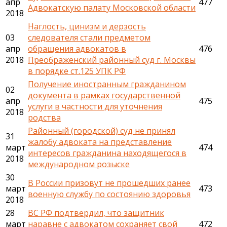
апр
477
Адвокатскую палату Московской области
2018
Наглость, цинизм и дерзость
03
следователя стали предметом
апр
обращения адвокатов в
476
2018
Преображенский районный суд г. Москвы
в порядке ст.125 УПК РФ
Получение иностранным гражданином
02
документа в рамках государственной
апр
475
услуги в частности для уточнения
2018
родства
Районный (городской) суд не принял
31
жалобу адвоката на представление
март
474
интересов гражданина находящегося в
2018
международном розыске
30
В России призовут не прошедших ранее
март
473
военную службу по состоянию здоровья
2018
28
ВС РФ подтвердил, что защитник
март
наравне с адвокатом сохраняет свой
472